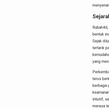
menyenan
Sejara
Rubah4d, 
bentuk in
Sejak dil
tertarik p
kemudahan
yang mend
Perkemban
terus ber
berbagai 
keamanan 
intuitif,
merasa le