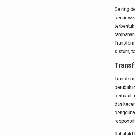
Seiring d
berinovas
terbentuk
tambahan 
Transform
sistem, t
Transf
Transform
perubahan
berhasil 
dan kece
pengguna 
responsif
Rubah4d t