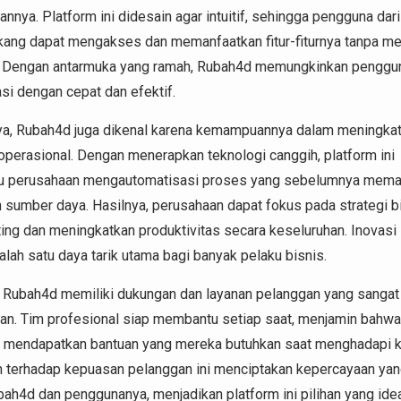
nnya. Platform ini didesain agar intuitif, sehingga pengguna dar
akang dapat mengakses dan memanfaatkan fitur-fiturnya tanpa m
. Dengan antarmuka yang ramah, Rubah4d memungkinkan penggu
si dengan cepat dan efektif.
ya, Rubah4d juga dikenal karena kemampuannya dalam meningka
 operasional. Dengan menerapkan teknologi canggih, platform ini
 perusahaan mengautomatisasi proses yang sebelumnya mem
 sumber daya. Hasilnya, perusahaan dapat fokus pada strategi b
ting dan meningkatkan produktivitas secara keseluruhan. Inovasi 
alah satu daya tarik utama bagi banyak pelaku bisnis.
u, Rubah4d memiliki dukungan dan layanan pelanggan yang sangat
. Tim profesional siap membantu setiap saat, menjamin bahwa
 mendapatkan bantuan yang mereka butuhkan saat menghadapi k
terhadap kepuasan pelanggan ini menciptakan kepercayaan yan
bah4d dan penggunanya, menjadikan platform ini pilihan yang ide