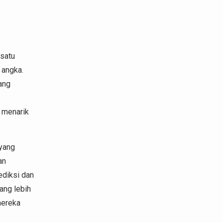
 satu
 angka.
ang
 menarik
yang
an
ediksi dan
ang lebih
mereka