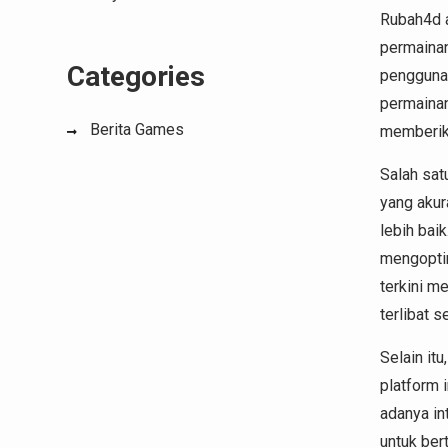
Rubah4d a
permainan
Categories
pengguna
permainan
Berita Games
memberika
Salah sa
yang akur
lebih bai
mengoptim
terkini m
terlibat 
Selain it
platform 
adanya in
untuk ber