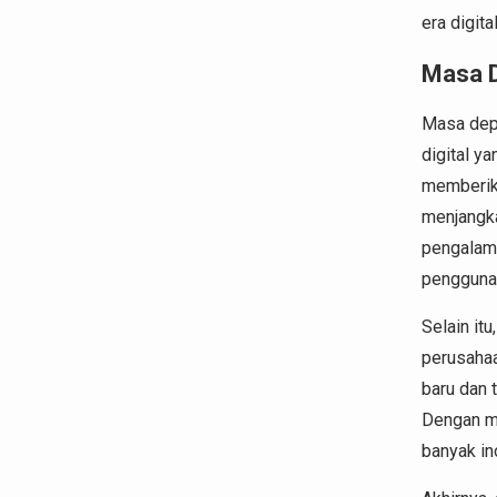
era digit
Masa 
Masa depa
digital y
memberika
menjangka
pengalama
pengguna
Selain it
perusahaa
baru dan 
Dengan me
banyak in