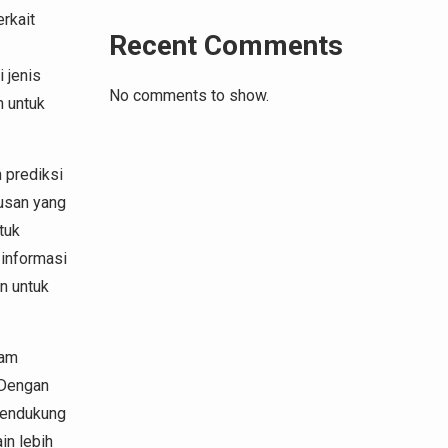
rkait
Recent Comments
 jenis
No comments to show.
n untuk
 prediksi
usan yang
tuk
informasi
n untuk
lam
 Dengan
mendukung
in lebih