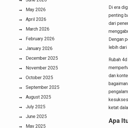
Di era di
May 2026
penting b
April 2026
dari pene
March 2026
menggabun
February 2026
Dengan p
lebih dari
January 2026
December 2025
Rubah 4d t
memperhat
November 2025
dan konten
October 2025
bagaiman
September 2025
pengalama
August 2025
kesuksesa
July 2025
ketat dala
June 2025
Apa It
May 2025