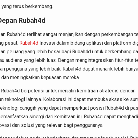
al yang terus berkembang.
Depan Rubah4d
n Rubah4d terlihat sangat menjanjikan dengan perkembangan t
ang pesat.
Rubah4d
Inovasi dalam bidang aplikasi dan platform dig
n peluang yang lebih besar bagi Rubah4d untuk berkembang da
u audiens yang lebih luas. Dengan mengintegrasikan fitur-fitur t
n pengguna yang lebih baik, Rubah4d dapat menarik lebih bany
 dan meningkatkan kepuasan mereka.
u, Rubah4d berpotensi untuk menjalin kemitraan strategis dengan
n teknologi lainnya. Kolaborasi ini dapat membuka akses ke su
teknologi canggih yang dapat memperkuat posisi Rubah4d di pas
manfaatkan sinergi dari kemitraan ini, Rubah4d dapat menghadi
ovasi dan solusi yang relevan bagi penggunanya.