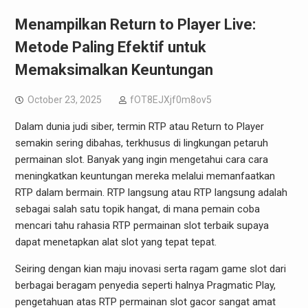
Menampilkan Return to Player Live:
Metode Paling Efektif untuk
Memaksimalkan Keuntungan
October 23, 2025
fOT8EJXjf0m8ov5
Dalam dunia judi siber, termin RTP atau Return to Player
semakin sering dibahas, terkhusus di lingkungan petaruh
permainan slot. Banyak yang ingin mengetahui cara cara
meningkatkan keuntungan mereka melalui memanfaatkan
RTP dalam bermain. RTP langsung atau RTP langsung adalah
sebagai salah satu topik hangat, di mana pemain coba
mencari tahu rahasia RTP permainan slot terbaik supaya
dapat menetapkan alat slot yang tepat tepat.
Seiring dengan kian maju inovasi serta ragam game slot dari
berbagai beragam penyedia seperti halnya Pragmatic Play,
pengetahuan atas RTP permainan slot gacor sangat amat