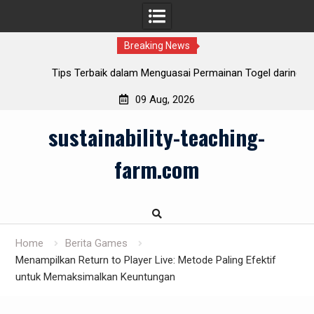
Breaking News
Tips Terbaik dalam Menguasai Permainan Togel daring
Me
09 Aug, 2026
Skip
sustainability-teaching-
to
content
farm.com
Home
Berita Games
Menampilkan Return to Player Live: Metode Paling Efektif
untuk Memaksimalkan Keuntungan