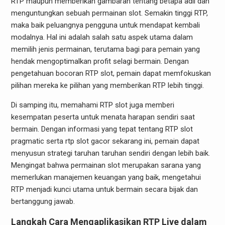
RTP maupun memberikan gambaran tentang betapa adil dan
menguntungkan sebuah permainan slot. Semakin tinggi RTP,
maka baik peluangnya pengguna untuk mendapat kembali
modalnya. Hal ini adalah salah satu aspek utama dalam
memilih jenis permainan, terutama bagi para pemain yang
hendak mengoptimalkan profit selagi bermain. Dengan
pengetahuan bocoran RTP slot, pemain dapat memfokuskan
pilihan mereka ke pilihan yang memberikan RTP lebih tinggi.
Di samping itu, memahami RTP slot juga memberi
kesempatan peserta untuk menata harapan sendiri saat
bermain. Dengan informasi yang tepat tentang RTP slot
pragmatic serta rtp slot gacor sekarang ini, pemain dapat
menyusun strategi taruhan taruhan sendiri dengan lebih baik.
Mengingat bahwa permainan slot merupakan sarana yang
memerlukan manajemen keuangan yang baik, mengetahui
RTP menjadi kunci utama untuk bermain secara bijak dan
bertanggung jawab.
Langkah Cara Mengaplikasikan RTP Live dalam