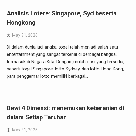
Analisis Lotere: Singapore, Syd beserta
Hongkong
May 31, 2026
Di dalam dunia judi angka, togel telah menjadi salah satu
entertainment yang sangat terkenal di berbagai bangsa,
termasuk di Negara Kita. Dengan jumlah opsi yang tersedia,
seperti togel Singapore, lotto Sydney, dan lotto Hong Kong,
para penggemar lotto memiliki berbagai…
Dewi 4 Dimensi: menemukan keberanian di
dalam Setiap Taruhan
May 31, 2026