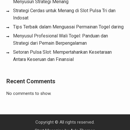
Menyusun Strategi Menang
Strategi Cerdas untuk Menang di Slot Pulsa Tri dan
Indosat
Tips Terbaik dalam Menguasai Permainan Togel daring
Menyusul Profesional Wali Togel: Panduan dan
Strategi dari Pemain Berpengalaman
Setoran Pulsa Slot: Mempertahankan Kesetaraan
Antara Keseruan dan Finansial
Recent Comments
No comments to show.
Copyright © All rights reserved.