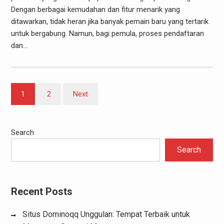
Dengan berbagai kemudahan dan fitur menarik yang
ditawarkan, tidak heran jika banyak pemain baru yang tertarik
untuk bergabung. Namun, bagi pemula, proses pendaftaran
dan…
Posts
1
2
Next
pagination
Search
Search
Recent Posts
Situs Dominoqq Unggulan: Tempat Terbaik untuk