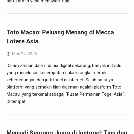
serta grafis yang menawan. Bagi…
Toto Macao: Peluang Menang di Mecca
Lotere Asia
May 22, 2026
Dalam zaman dalam dunia digital sekarang, banyak individu
yang menelusuri kesempatan dalam rangka meraih
keberuntungan dari judi togel di internet. Salah satunya
platform yang semakin kian digemari adalah platform Toto
Macau, yang terkenal sebagai "Pusat Permainan Togel Asia".
Di tempat…
Menjadi Seorang Juara di Iontogel: Tips dan