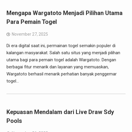
Mengapa Wargatoto Menjadi Pilihan Utama
Para Pemain Togel
November 27, 2025
Di era digital saat ini, permainan togel semakin populer di
kalangan masyarakat. Salah satu situs yang menjadi pilihan
utama bagi para pemain togel adalah Wargatoto. Dengan
berbagai fitur menarik dan layanan yang memuaskan,
Wargatoto berhasil menarik perhatian banyak penggemar
togel…
Kepuasan Mendalam dari Live Draw Sdy
Pools