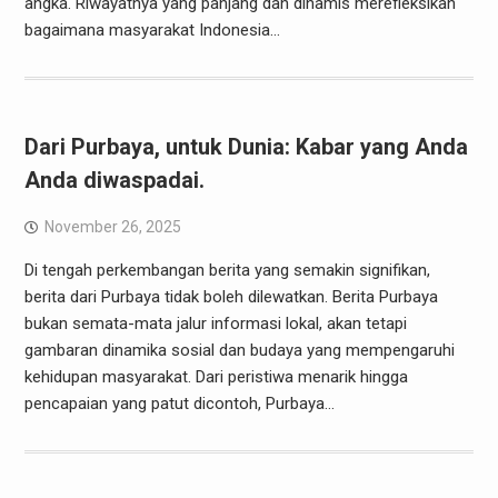
angka. Riwayatnya yang panjang dan dinamis merefleksikan
bagaimana masyarakat Indonesia…
Dari Purbaya, untuk Dunia: Kabar yang Anda
Anda diwaspadai.
November 26, 2025
Di tengah perkembangan berita yang semakin signifikan,
berita dari Purbaya tidak boleh dilewatkan. Berita Purbaya
bukan semata-mata jalur informasi lokal, akan tetapi
gambaran dinamika sosial dan budaya yang mempengaruhi
kehidupan masyarakat. Dari peristiwa menarik hingga
pencapaian yang patut dicontoh, Purbaya…