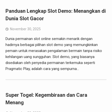
Panduan Lengkap Slot Demo: Menangkan di
Dunia Slot Gacor
November 30, 2025
Dunia permainan slot online semakin menarik dengan
hadirnya berbagai pilihan slot demo yang memungkinkan
pemain untuk merasakan pengalaman bermain tanpa risiko
kehilangan uang sungguhan. Slot demo, yang biasanya
disediakan oleh penyedia permainan terkemuka seperti
Pragmatic Play, adalah cara yang sempurna…
Super Togel: Kegembiraan dan Cara
Menang