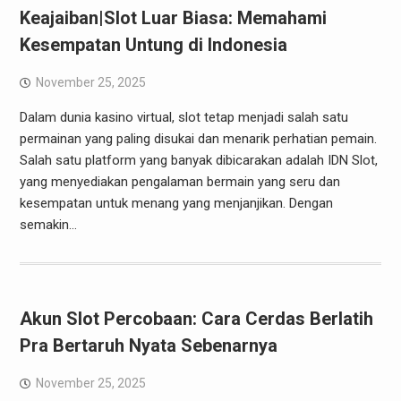
Keajaiban|Slot Luar Biasa: Memahami
Kesempatan Untung di Indonesia
November 25, 2025
Dalam dunia kasino virtual, slot tetap menjadi salah satu
permainan yang paling disukai dan menarik perhatian pemain.
Salah satu platform yang banyak dibicarakan adalah IDN Slot,
yang menyediakan pengalaman bermain yang seru dan
kesempatan untuk menang yang menjanjikan. Dengan
semakin…
Akun Slot Percobaan: Cara Cerdas Berlatih
Pra Bertaruh Nyata Sebenarnya
November 25, 2025