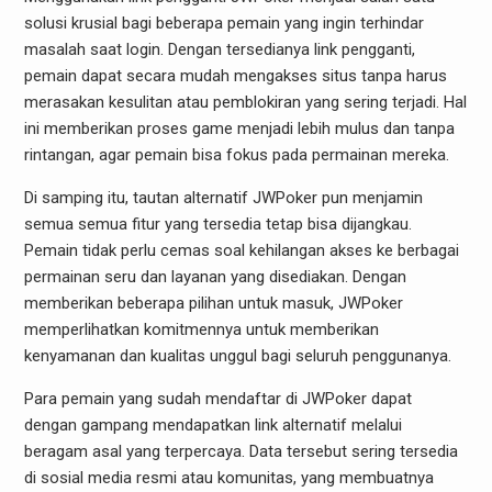
solusi krusial bagi beberapa pemain yang ingin terhindar
masalah saat login. Dengan tersedianya link pengganti,
pemain dapat secara mudah mengakses situs tanpa harus
merasakan kesulitan atau pemblokiran yang sering terjadi. Hal
ini memberikan proses game menjadi lebih mulus dan tanpa
rintangan, agar pemain bisa fokus pada permainan mereka.
Di samping itu, tautan alternatif JWPoker pun menjamin
semua semua fitur yang tersedia tetap bisa dijangkau.
Pemain tidak perlu cemas soal kehilangan akses ke berbagai
permainan seru dan layanan yang disediakan. Dengan
memberikan beberapa pilihan untuk masuk, JWPoker
memperlihatkan komitmennya untuk memberikan
kenyamanan dan kualitas unggul bagi seluruh penggunanya.
Para pemain yang sudah mendaftar di JWPoker dapat
dengan gampang mendapatkan link alternatif melalui
beragam asal yang terpercaya. Data tersebut sering tersedia
di sosial media resmi atau komunitas, yang membuatnya