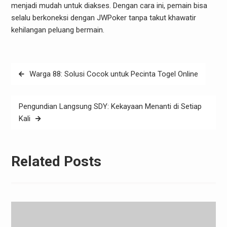
menjadi mudah untuk diakses. Dengan cara ini, pemain bisa
selalu berkoneksi dengan JWPoker tanpa takut khawatir
kehilangan peluang bermain.
Post
Warga 88: Solusi Cocok untuk Pecinta Togel Online
navigation
Pengundian Langsung SDY: Kekayaan Menanti di Setiap
Kali
Related Posts