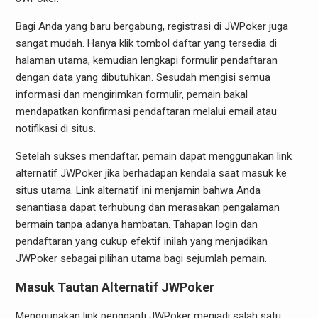
Bagi Anda yang baru bergabung, registrasi di JWPoker juga
sangat mudah. Hanya klik tombol daftar yang tersedia di
halaman utama, kemudian lengkapi formulir pendaftaran
dengan data yang dibutuhkan. Sesudah mengisi semua
informasi dan mengirimkan formulir, pemain bakal
mendapatkan konfirmasi pendaftaran melalui email atau
notifikasi di situs.
Setelah sukses mendaftar, pemain dapat menggunakan link
alternatif JWPoker jika berhadapan kendala saat masuk ke
situs utama. Link alternatif ini menjamin bahwa Anda
senantiasa dapat terhubung dan merasakan pengalaman
bermain tanpa adanya hambatan. Tahapan login dan
pendaftaran yang cukup efektif inilah yang menjadikan
JWPoker sebagai pilihan utama bagi sejumlah pemain.
Masuk Tautan Alternatif JWPoker
Menggunakan link pengganti JWPoker menjadi salah satu