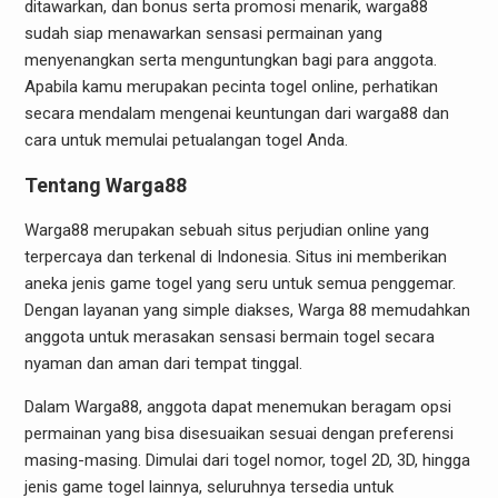
ditawarkan, dan bonus serta promosi menarik, warga88
sudah siap menawarkan sensasi permainan yang
menyenangkan serta menguntungkan bagi para anggota.
Apabila kamu merupakan pecinta togel online, perhatikan
secara mendalam mengenai keuntungan dari warga88 dan
cara untuk memulai petualangan togel Anda.
Tentang Warga88
Warga88 merupakan sebuah situs perjudian online yang
terpercaya dan terkenal di Indonesia. Situs ini memberikan
aneka jenis game togel yang seru untuk semua penggemar.
Dengan layanan yang simple diakses, Warga 88 memudahkan
anggota untuk merasakan sensasi bermain togel secara
nyaman dan aman dari tempat tinggal.
Dalam Warga88, anggota dapat menemukan beragam opsi
permainan yang bisa disesuaikan sesuai dengan preferensi
masing-masing. Dimulai dari togel nomor, togel 2D, 3D, hingga
jenis game togel lainnya, seluruhnya tersedia untuk