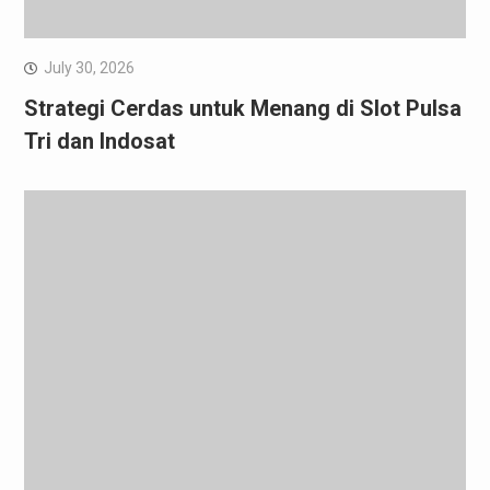
July 30, 2026
Strategi Cerdas untuk Menang di Slot Pulsa
Tri dan Indosat