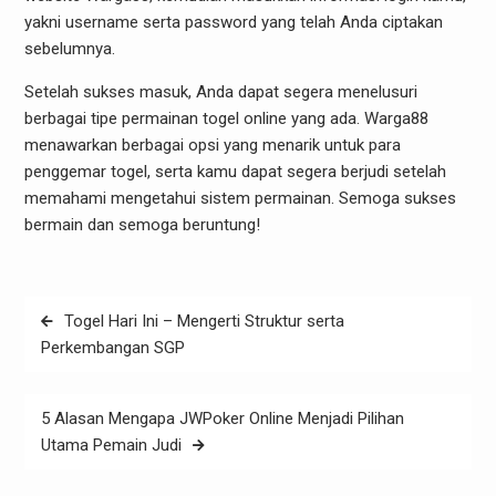
yakni username serta password yang telah Anda ciptakan
sebelumnya.
Setelah sukses masuk, Anda dapat segera menelusuri
berbagai tipe permainan togel online yang ada. Warga88
menawarkan berbagai opsi yang menarik untuk para
penggemar togel, serta kamu dapat segera berjudi setelah
memahami mengetahui sistem permainan. Semoga sukses
bermain dan semoga beruntung!
Post
Togel Hari Ini – Mengerti Struktur serta
navigation
Perkembangan SGP
5 Alasan Mengapa JWPoker Online Menjadi Pilihan
Utama Pemain Judi