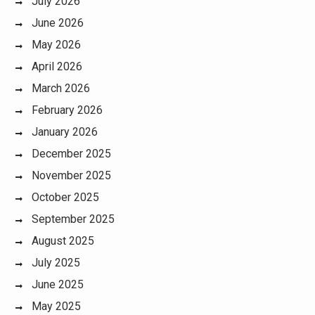
July 2026
June 2026
May 2026
April 2026
March 2026
February 2026
January 2026
December 2025
November 2025
October 2025
September 2025
August 2025
July 2025
June 2025
May 2025