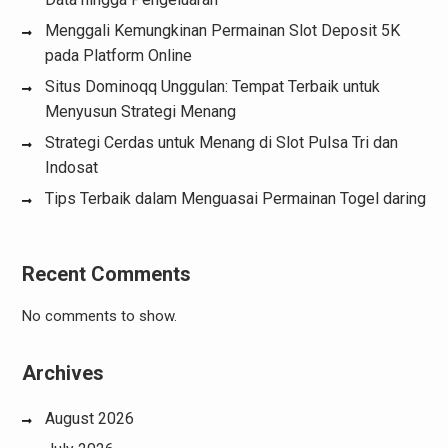
Menggali Kemungkinan Permainan Slot Deposit 5K
pada Platform Online
Situs Dominoqq Unggulan: Tempat Terbaik untuk
Menyusun Strategi Menang
Strategi Cerdas untuk Menang di Slot Pulsa Tri dan
Indosat
Tips Terbaik dalam Menguasai Permainan Togel daring
Recent Comments
No comments to show.
Archives
August 2026