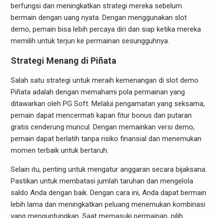
berfungsi dan meningkatkan strategi mereka sebelum
bermain dengan uang nyata. Dengan menggunakan slot
demo, pemain bisa lebih percaya diri dan siap ketika mereka
memilih untuk terjun ke permainan sesungguhnya.
Strategi Menang di Piñata
Salah satu strategi untuk meraih kemenangan di slot demo
Piñata adalah dengan memahami pola permainan yang
ditawarkan oleh PG Soft. Melalui pengamatan yang seksama,
pemain dapat mencermati kapan fitur bonus dan putaran
gratis cenderung muncul. Dengan memainkan versi demo,
pemain dapat berlatih tanpa risiko finansial dan menemukan
momen terbaik untuk bertaruh.
Selain itu, penting untuk mengatur anggaran secara bijaksana.
Pastikan untuk membatasi jumlah taruhan dan mengelola
saldo Anda dengan baik. Dengan cara ini, Anda dapat bermain
lebih lama dan meningkatkan peluang menemukan kombinasi
yang menguntungkan. Saat memasuki permainan, pilih