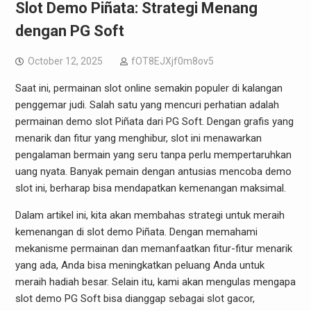
Slot Demo Piñata: Strategi Menang
dengan PG Soft
October 12, 2025
fOT8EJXjf0m8ov5
Saat ini, permainan slot online semakin populer di kalangan
penggemar judi. Salah satu yang mencuri perhatian adalah
permainan demo slot Piñata dari PG Soft. Dengan grafis yang
menarik dan fitur yang menghibur, slot ini menawarkan
pengalaman bermain yang seru tanpa perlu mempertaruhkan
uang nyata. Banyak pemain dengan antusias mencoba demo
slot ini, berharap bisa mendapatkan kemenangan maksimal.
Dalam artikel ini, kita akan membahas strategi untuk meraih
kemenangan di slot demo Piñata. Dengan memahami
mekanisme permainan dan memanfaatkan fitur-fitur menarik
yang ada, Anda bisa meningkatkan peluang Anda untuk
meraih hadiah besar. Selain itu, kami akan mengulas mengapa
slot demo PG Soft bisa dianggap sebagai slot gacor,