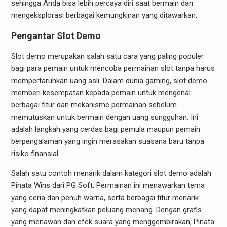
sehingga Anda bisa lebih percaya diri saat bermain dan
mengeksplorasi berbagai kemungkinan yang ditawarkan.
Pengantar Slot Demo
Slot demo merupakan salah satu cara yang paling populer
bagi para pemain untuk mencoba permainan slot tanpa harus
mempertaruhkan uang asli. Dalam dunia gaming, slot demo
memberi kesempatan kepada pemain untuk mengenal
berbagai fitur dan mekanisme permainan sebelum
memutuskan untuk bermain dengan uang sungguhan. Ini
adalah langkah yang cerdas bagi pemula maupun pemain
berpengalaman yang ingin merasakan suasana baru tanpa
risiko finansial.
Salah satu contoh menarik dalam kategori slot demo adalah
Pinata Wins dari PG Soft. Permainan ini menawarkan tema
yang ceria dan penuh warna, serta berbagai fitur menarik
yang dapat meningkatkan peluang menang. Dengan grafis
yang menawan dan efek suara yang menggembirakan, Pinata