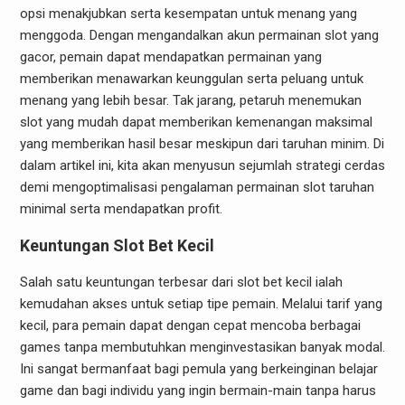
opsi menakjubkan serta kesempatan untuk menang yang
menggoda. Dengan mengandalkan akun permainan slot yang
gacor, pemain dapat mendapatkan permainan yang
memberikan menawarkan keunggulan serta peluang untuk
menang yang lebih besar. Tak jarang, petaruh menemukan
slot yang mudah dapat memberikan kemenangan maksimal
yang memberikan hasil besar meskipun dari taruhan minim. Di
dalam artikel ini, kita akan menyusun sejumlah strategi cerdas
demi mengoptimalisasi pengalaman permainan slot taruhan
minimal serta mendapatkan profit.
Keuntungan Slot Bet Kecil
Salah satu keuntungan terbesar dari slot bet kecil ialah
kemudahan akses untuk setiap tipe pemain. Melalui tarif yang
kecil, para pemain dapat dengan cepat mencoba berbagai
games tanpa membutuhkan menginvestasikan banyak modal.
Ini sangat bermanfaat bagi pemula yang berkeinginan belajar
game dan bagi individu yang ingin bermain-main tanpa harus