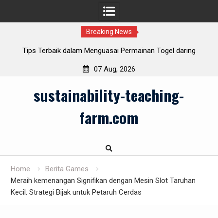
Breaking News
Tips Terbaik dalam Menguasai Permainan Togel daring
Me
07 Aug, 2026
Skip
sustainability-teaching-
to
content
farm.com
Home
Berita Games
Meraih kemenangan Signifikan dengan Mesin Slot Taruhan
Kecil: Strategi Bijak untuk Petaruh Cerdas