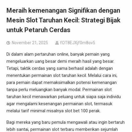
Meraih kemenangan Signifikan dengan
Mesin Slot Taruhan Kecil: Strategi Bijak
untuk Petaruh Cerdas
November 21, 2025
fOT8EJXjf0m8ov5
Di dalam alam pertaruhan online, banyak pemain yang
mengeluarkan uang besar demi meraih hasil yang besar.
Tetapi, taktik cerdas yang sama berhasil adalah dengan
menentukan permainan slot taruhan kecil. Melalui cara ini,
para pemain dapat memaksimalkan potensi kemenangan
tanpa perlu meluangkan banyak modal. Permainan slot
taruhan kecil menawarkan peluang untuk siapa saja individu
agar mengalami kesenangan permainan slot, termasuk
melalui tarif minimal misalnya slot bet 100 perak.
Bagi mereka yang baru pemula mengawali atau ingin bertaruh
lebih santai, permainan slot terbaru memberikan sejumlah