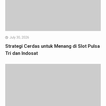
July 30, 2026
Strategi Cerdas untuk Menang di Slot Pulsa
Tri dan Indosat