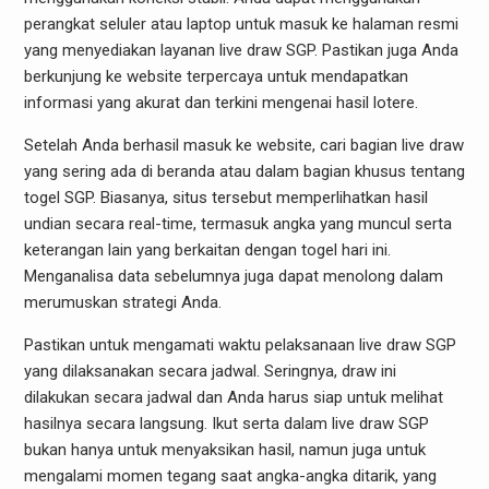
perangkat seluler atau laptop untuk masuk ke halaman resmi
yang menyediakan layanan live draw SGP. Pastikan juga Anda
berkunjung ke website terpercaya untuk mendapatkan
informasi yang akurat dan terkini mengenai hasil lotere.
Setelah Anda berhasil masuk ke website, cari bagian live draw
yang sering ada di beranda atau dalam bagian khusus tentang
togel SGP. Biasanya, situs tersebut memperlihatkan hasil
undian secara real-time, termasuk angka yang muncul serta
keterangan lain yang berkaitan dengan togel hari ini.
Menganalisa data sebelumnya juga dapat menolong dalam
merumuskan strategi Anda.
Pastikan untuk mengamati waktu pelaksanaan live draw SGP
yang dilaksanakan secara jadwal. Seringnya, draw ini
dilakukan secara jadwal dan Anda harus siap untuk melihat
hasilnya secara langsung. Ikut serta dalam live draw SGP
bukan hanya untuk menyaksikan hasil, namun juga untuk
mengalami momen tegang saat angka-angka ditarik, yang