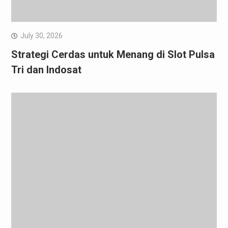
July 30, 2026
Strategi Cerdas untuk Menang di Slot Pulsa
Tri dan Indosat