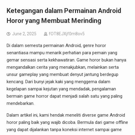
Ketegangan dalam Permainan Android
Horor yang Membuat Merinding
June 2, 2025
fOT8EJXjf0m8ov5
Di dalam semesta permainan Android, genre horor
senantiasa mampu menarik perhatian para pemain yang
gemar sensasi serta kekhawatiran. Game horor bukan hanya
mengandalkan cerita yang menakjubkan, melainkan serta
unsur gameplay yang membuat denyut jantung berdegup
kencang. Dari bunyi jejak kaki yang menggema dalam
kegelapan sampai kejutan yang mendadak, pengalaman
bermain game horror dapat menjadi salah satu yang paling
mendebarkan.
Dalam artikel ini, kami hendak meneliti diverse game Android
horor paling baik yang wajib dicoba. Bermula dari game offline
yang dapat dijalankan tanpa koneksi internet sampai game