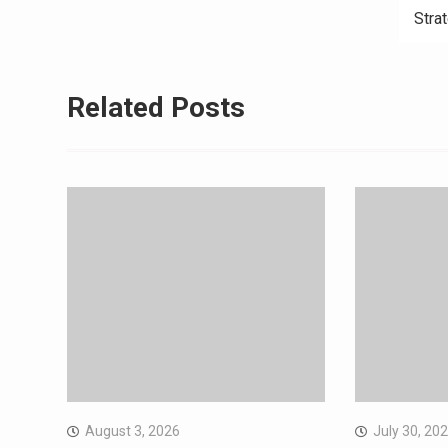
Stra
Related Posts
August 3, 2026
July 30, 20