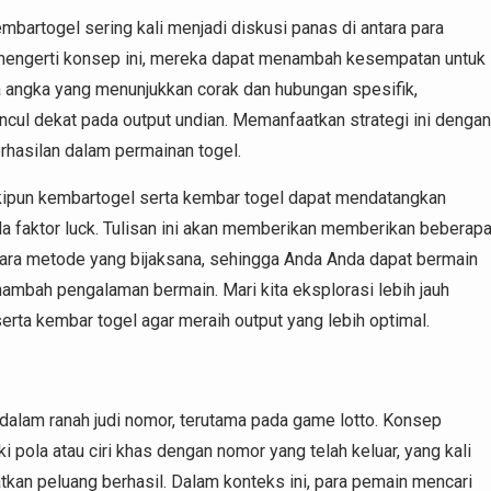
mbartogel sering kali menjadi diskusi panas di antara para
mengerti konsep ini, mereka dapat menambah kesempatan untuk
angka yang menunjukkan corak dan hubungan spesifik,
l dekat pada output undian. Memanfaatkan strategi ini dengan
rhasilan dalam permainan togel.
skipun kembartogel serta kembar togel dapat mendatangkan
da faktor luck. Tulisan ini akan memberikan memberikan beberap
cara metode yang bijaksana, sehingga Anda Anda dapat bermain
nambah pengalaman bermain. Mari kita eksplorasi lebih jauh
rta kembar togel agar meraih output yang lebih optimal.
lam ranah judi nomor, terutama pada game lotto. Konsep
ola atau ciri khas dengan nomor yang telah keluar, yang kali
kan peluang berhasil. Dalam konteks ini, para pemain mencari