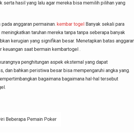
k serta hasil yang lalu agar mereka bisa memilih pilihan yang
as pada anggaran permainan.
kembar togel
Banyak sekali para
u meningkatkan taruhan mereka tanpa tanpa seberapa banyak
bkan kerugian yang signifikan besar. Menetapkan batas anggara
r keuangan saat bermain kembartogel .
h kurangnya penghitungan aspek eksternal yang dapat
s, dan bahkan peristiwa besar bisa mempengaruhi angka yang.
mempertimbangkan bagaimana bagaimana hal-hal tersebut
el.
Diri Beberapa Pemain Poker