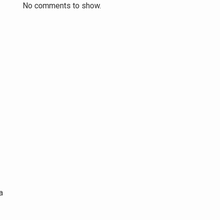
No comments to show.
a