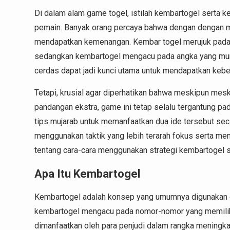
Di dalam alam game togel, istilah kembartogel serta ke
pemain. Banyak orang percaya bahwa dengan dengan 
mendapatkan kemenangan. Kembar togel merujuk pada 
sedangkan kembartogel mengacu pada angka yang muncu
cerdas dapat jadi kunci utama untuk mendapatkan kebe
Tetapi, krusial agar diperhatikan bahwa meskipun me
pandangan ekstra, game ini tetap selalu tergantung pa
tips mujarab untuk memanfaatkan dua ide tersebut se
menggunakan taktik yang lebih terarah fokus serta me
tentang cara-cara menggunakan strategi kembartogel se
Apa Itu Kembartogel
Kembartogel adalah konsep yang umumnya digunakan da
kembartogel mengacu pada nomor-nomor yang memiliki p
dimanfaatkan oleh para penjudi dalam rangka meningkat