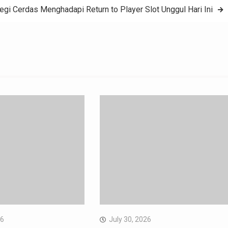
tegi Cerdas Menghadapi Return to Player Slot Unggul Hari Ini
26
July 30, 2026