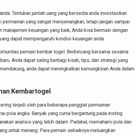
 anda. Tentukan jumlah uang yang bersedia anda investasikan
di permainan yang sangat menyenangkan, tetapi jangan sampai
 manajemen keuangan yang baik, Anda bisa bermain dengan
n yang dapat mempengaruhi kondisi keuangan anda.
n komunitas pemain kembar togel. Berbincang bersama sesama
ru. Anda dapat saling berbagi kisah, tips, dan strategi yang
g mendukung, anda dapat meningkatkan kemungkinan Anda dalam
nan Kembartogel
ring terjadi oleh para beberapa penggiat permainan
ai pola angka. Banyak yang cuma bergantung pada insting
akan analisis yang lebih dalam. Padahal, memahami pola dan
uang untuk menang. Para pemain sebaiknya meluangkan