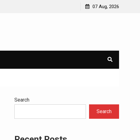
trategi
Situs Dominoqq Unggulan: Tempat Terbaik untuk
07 Aug, 2026
Menyusun Strategi Menang
Search
Search
Recent Posts