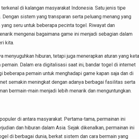
erkenal di kalangan masyarakat Indonesia. Satu jenis tipe
u. Dengan sistem yang transparan serta peluang menang yang
ang seru untuk beberapa pecinta togel. Riwayat dan
arik mengenai bagaimana game ini menjadi sebagian dalam
i kita.
 menyuguhkan hiburan, tetapi juga menerapkan aturan yang keta
ain. Dalam era digitalisasi saat ini, bandar togel di internet
i beberapa pemain untuk menghadapi game kapan saja dan di
rnet semakin meningkat dengan adanya berbagai fasilitas serta
aman bermain-main menjadi lebih menarik dan menguntungkan.
populer di antara masyarakat. Pertama-tama, permainan ini
judian dan hiburan dalam Asia. Sejak dikenalkan, permainan ini
el di berbagai dunia, berkat sistem dan cara bermain yang