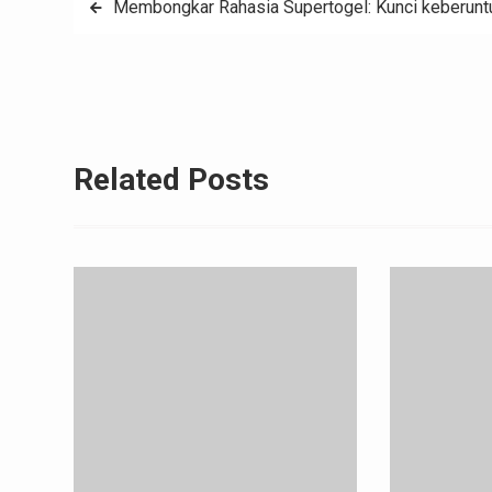
Post
Membongkar Rahasia Supertogel: Kunci keberun
navigation
Related Posts