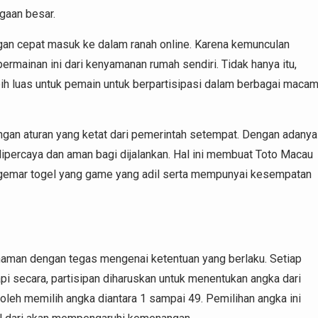
gaan besar.
gan cepat masuk ke dalam ranah online. Karena kemunculan
permainan ini dari kenyamanan rumah sendiri. Tidak hanya itu,
ih luas untuk pemain untuk berpartisipasi dalam berbagai maca
ngan aturan yang ketat dari pemerintah setempat. Dengan adanya
 dipercaya dan aman bagi dijalankan. Hal ini membuat Toto Macau
ggemar togel yang game yang adil serta mempunyai kesempatan
aman dengan tegas mengenai ketentuan yang berlaku. Setiap
i secara, partisipan diharuskan untuk menentukan angka dari
boleh memilih angka diantara 1 sampai 49. Pemilihan angka ini