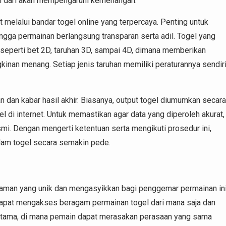
il dari akan mempengaruhi kemenangan.
melalui bandar togel online yang terpercaya. Penting untuk
ngga permainan berlangsung transparan serta adil. Togel yang
 seperti bet 2D, taruhan 3D, sampai 4D, dimana memberikan
nan menang. Setiap jenis taruhan memiliki peraturannya sendiri
 dan kabar hasil akhir. Biasanya, output togel diumumkan secara
el di internet. Untuk memastikan agar data yang diperoleh akurat,
mi. Dengan mengerti ketentuan serta mengikuti prosedur ini,
alam togel secara semakin pede.
aman yang unik dan mengasyikkan bagi penggemar permainan ini
dapat mengakses beragam permainan togel dari mana saja dan
 utama, di mana pemain dapat merasakan perasaan yang sama