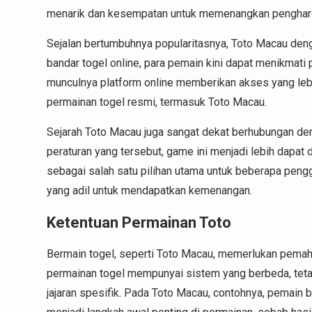
menarik dan kesempatan untuk memenangkan penghar
Sejalan bertumbuhnya popularitasnya, Toto Macau den
bandar togel online, para pemain kini dapat menikmati 
munculnya platform online memberikan akses yang leb
permainan togel resmi, termasuk Toto Macau.
Sejarah Toto Macau juga sangat dekat berhubungan de
peraturan yang tersebut, game ini menjadi lebih dapat
sebagai salah satu pilihan utama untuk beberapa pen
yang adil untuk mendapatkan kemenangan.
Ketentuan Permainan Toto
Bermain togel, seperti Toto Macau, memerlukan pemah
permainan togel mempunyai sistem yang berbeda, tetap
jajaran spesifik. Pada Toto Macau, contohnya, pemain 