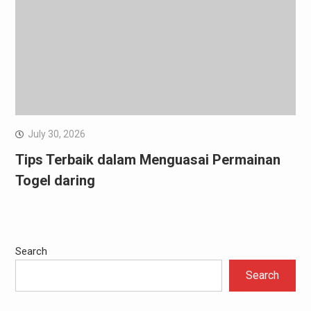
July 30, 2026
Tips Terbaik dalam Menguasai Permainan
Togel daring
Search
Search