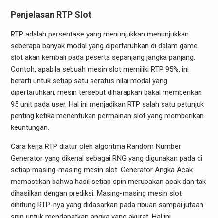
Penjelasan RTP Slot
RTP adalah persentase yang menunjukkan menunjukkan
seberapa banyak modal yang dipertaruhkan di dalam game
slot akan kembali pada peserta sepanjang jangka panjang.
Contoh, apabila sebuah mesin slot memiliki RTP 95%, ini
berarti untuk setiap satu seratus nilai modal yang
dipertaruhkan, mesin tersebut diharapkan bakal memberikan
95 unit pada user. Hal ini menjadikan RTP salah satu petunjuk
penting ketika menentukan permainan slot yang memberikan
keuntungan.
Cara kerja RTP diatur oleh algoritma Random Number
Generator yang dikenal sebagai RNG yang digunakan pada di
setiap masing-masing mesin slot. Generator Angka Acak
memastikan bahwa hasil setiap spin merupakan acak dan tak
dihasilkan dengan prediksi. Masing-masing mesin slot
dihitung RTP-nya yang didasarkan pada ribuan sampai jutaan
spin untuk mendapatkan angka yang akurat. Hal ini