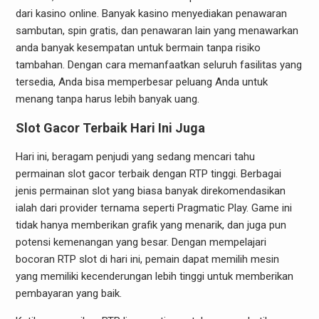
dari kasino online. Banyak kasino menyediakan penawaran
sambutan, spin gratis, dan penawaran lain yang menawarkan
anda banyak kesempatan untuk bermain tanpa risiko
tambahan. Dengan cara memanfaatkan seluruh fasilitas yang
tersedia, Anda bisa memperbesar peluang Anda untuk
menang tanpa harus lebih banyak uang.
Slot Gacor Terbaik Hari Ini Juga
Hari ini, beragam penjudi yang sedang mencari tahu
permainan slot gacor terbaik dengan RTP tinggi. Berbagai
jenis permainan slot yang biasa banyak direkomendasikan
ialah dari provider ternama seperti Pragmatic Play. Game ini
tidak hanya memberikan grafik yang menarik, dan juga pun
potensi kemenangan yang besar. Dengan mempelajari
bocoran RTP slot di hari ini, pemain dapat memilih mesin
yang memiliki kecenderungan lebih tinggi untuk memberikan
pembayaran yang baik.