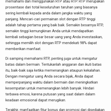
memahami dan menggunakan RTP atau RTP. RTP merupakan
prosentase dari total keseluruhan taruhan yang biasanya
sering kembali kepada anda dalam jangka waktu yang
panjang. Mencari-cari permainan slot dengan RTP tinggi
adalah tahap pertama yang baik baik. Semakin besarnya RTP,
semakin tinggi kemungkinan Anda untuk mendapatkan
kembali sebagian besar besar uang yang Anda investasikan,
sehingga memilih slot dengan RTP mendekati 98% dapat
memberikan manfaat.
Di samping memahami RTP, penting juga untuk mengatur
batas dalam bermain. Tentukanlah anggaran dan ikuti batas
itu, baik-baik saja ketika memenangkan ataupun kekalahan.
Dengan mengatur uang Anda secara bijak, Anda dapat
memperpanjang waktu dalam bermain dan meningkatkan
kesempatan untuk memenangkan lebih banyak. Hindari
terbawa emosi, karena putusan yang saat dalam dalam
keadaan emosional dapat merugikan.
Terakhir, manfaatkan fitur bonus dan promosi dari disediakan