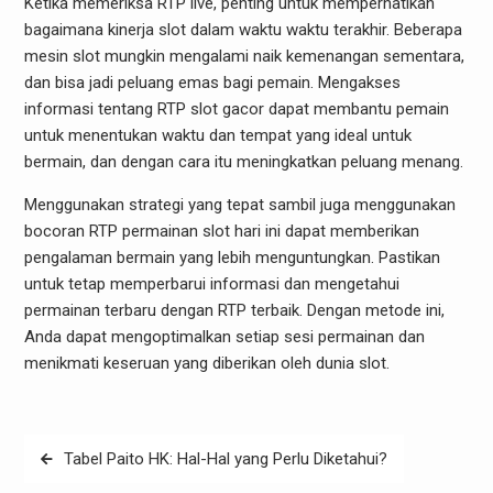
Ketika memeriksa RTP live, penting untuk memperhatikan
bagaimana kinerja slot dalam waktu waktu terakhir. Beberapa
mesin slot mungkin mengalami naik kemenangan sementara,
dan bisa jadi peluang emas bagi pemain. Mengakses
informasi tentang RTP slot gacor dapat membantu pemain
untuk menentukan waktu dan tempat yang ideal untuk
bermain, dan dengan cara itu meningkatkan peluang menang.
Menggunakan strategi yang tepat sambil juga menggunakan
bocoran RTP permainan slot hari ini dapat memberikan
pengalaman bermain yang lebih menguntungkan. Pastikan
untuk tetap memperbarui informasi dan mengetahui
permainan terbaru dengan RTP terbaik. Dengan metode ini,
Anda dapat mengoptimalkan setiap sesi permainan dan
menikmati keseruan yang diberikan oleh dunia slot.
Post
Tabel Paito HK: Hal-Hal yang Perlu Diketahui?
navigation