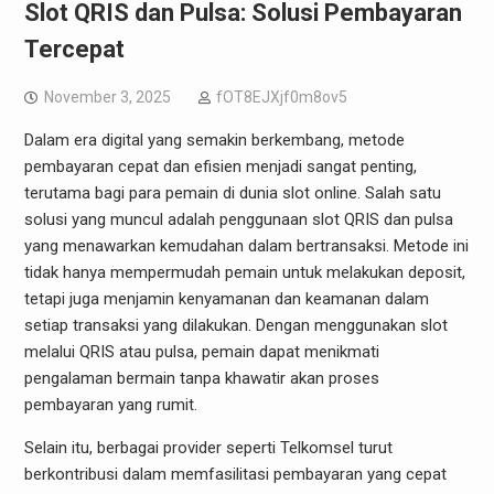
Slot QRIS dan Pulsa: Solusi Pembayaran
Tercepat
November 3, 2025
fOT8EJXjf0m8ov5
Dalam era digital yang semakin berkembang, metode
pembayaran cepat dan efisien menjadi sangat penting,
terutama bagi para pemain di dunia slot online. Salah satu
solusi yang muncul adalah penggunaan slot QRIS dan pulsa
yang menawarkan kemudahan dalam bertransaksi. Metode ini
tidak hanya mempermudah pemain untuk melakukan deposit,
tetapi juga menjamin kenyamanan dan keamanan dalam
setiap transaksi yang dilakukan. Dengan menggunakan slot
melalui QRIS atau pulsa, pemain dapat menikmati
pengalaman bermain tanpa khawatir akan proses
pembayaran yang rumit.
Selain itu, berbagai provider seperti Telkomsel turut
berkontribusi dalam memfasilitasi pembayaran yang cepat