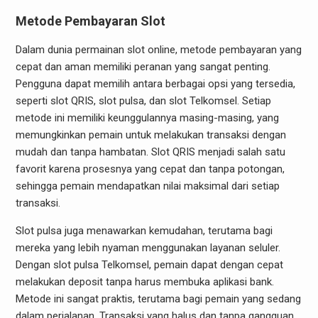
Metode Pembayaran Slot
Dalam dunia permainan slot online, metode pembayaran yang
cepat dan aman memiliki peranan yang sangat penting.
Pengguna dapat memilih antara berbagai opsi yang tersedia,
seperti slot QRIS, slot pulsa, dan slot Telkomsel. Setiap
metode ini memiliki keunggulannya masing-masing, yang
memungkinkan pemain untuk melakukan transaksi dengan
mudah dan tanpa hambatan. Slot QRIS menjadi salah satu
favorit karena prosesnya yang cepat dan tanpa potongan,
sehingga pemain mendapatkan nilai maksimal dari setiap
transaksi.
Slot pulsa juga menawarkan kemudahan, terutama bagi
mereka yang lebih nyaman menggunakan layanan seluler.
Dengan slot pulsa Telkomsel, pemain dapat dengan cepat
melakukan deposit tanpa harus membuka aplikasi bank.
Metode ini sangat praktis, terutama bagi pemain yang sedang
dalam perjalanan. Transaksi yang halus dan tanpa gangguan