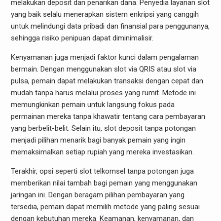
melakukan deposit dan penarikan dana. Penyedia layanan slot
yang baik selalu menerapkan sistem enkripsi yang canggih
untuk melindungi data pribadi dan finansial para penggunanya,
sehingga risiko penipuan dapat diminimalisir.
Kenyamanan juga menjadi faktor kunci dalam pengalaman
bermain. Dengan menggunakan slot via QRIS atau slot via
pulsa, pemain dapat melakukan transaksi dengan cepat dan
mudah tanpa harus melalui proses yang rumit. Metode ini
memungkinkan pemain untuk langsung fokus pada
permainan mereka tanpa khawatir tentang cara pembayaran
yang berbelit-belit. Selain itu, slot deposit tanpa potongan
menjadi pilihan menarik bagi banyak pemain yang ingin
memaksimalkan setiap rupiah yang mereka investasikan.
Terakhir, opsi seperti slot telkomsel tanpa potongan juga
memberikan nilai tambah bagi pemain yang menggunakan
jaringan ini. Dengan beragam pilihan pembayaran yang
tersedia, pemain dapat memilih metode yang paling sesuai
dengan kebutuhan mereka. Keamanan, kenyamanan, dan