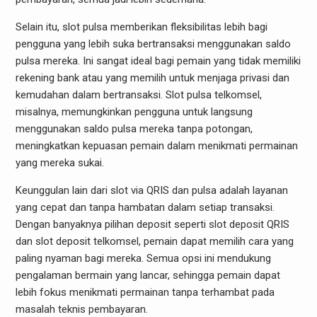
Selain itu, slot pulsa memberikan fleksibilitas lebih bagi
pengguna yang lebih suka bertransaksi menggunakan saldo
pulsa mereka. Ini sangat ideal bagi pemain yang tidak memiliki
rekening bank atau yang memilih untuk menjaga privasi dan
kemudahan dalam bertransaksi. Slot pulsa telkomsel,
misalnya, memungkinkan pengguna untuk langsung
menggunakan saldo pulsa mereka tanpa potongan,
meningkatkan kepuasan pemain dalam menikmati permainan
yang mereka sukai.
Keunggulan lain dari slot via QRIS dan pulsa adalah layanan
yang cepat dan tanpa hambatan dalam setiap transaksi.
Dengan banyaknya pilihan deposit seperti slot deposit QRIS
dan slot deposit telkomsel, pemain dapat memilih cara yang
paling nyaman bagi mereka. Semua opsi ini mendukung
pengalaman bermain yang lancar, sehingga pemain dapat
lebih fokus menikmati permainan tanpa terhambat pada
masalah teknis pembayaran.