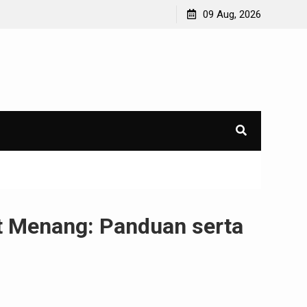
trategi
Situs Dominoqq Unggulan: Tempat Terbaik untuk
09 Aug, 2026
Menyusun Strategi Menang
t Menang: Panduan serta