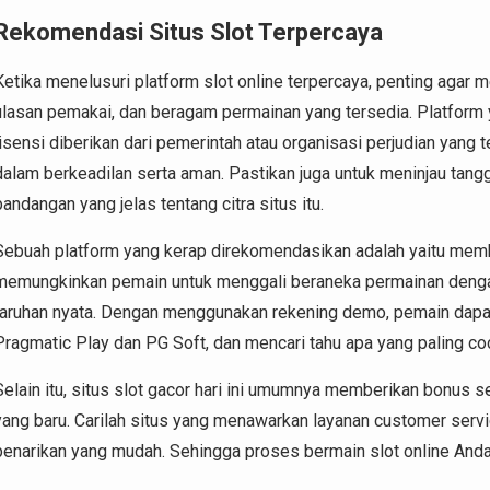
Rekomendasi Situs Slot Terpercaya
Ketika menelusuri platform slot online terpercaya, penting agar
ulasan pemakai, dan beragam permainan yang tersedia. Platform 
lisensi diberikan dari pemerintah atau organisasi perjudian yan
dalam berkeadilan serta aman. Pastikan juga untuk meninjau tan
pandangan yang jelas tentang citra situs itu.
Sebuah platform yang kerap direkomendasikan adalah yaitu membe
memungkinkan pemain untuk menggali beraneka permainan denga
taruhan nyata. Dengan menggunakan rekening demo, pemain dapatl
Pragmatic Play dan PG Soft, dan mencari tahu apa yang paling coc
Selain itu, situs slot gacor hari ini umumnya memberikan bonu
yang baru. Carilah situs yang menawarkan layanan customer serv
penarikan yang mudah. Sehingga proses bermain slot online An