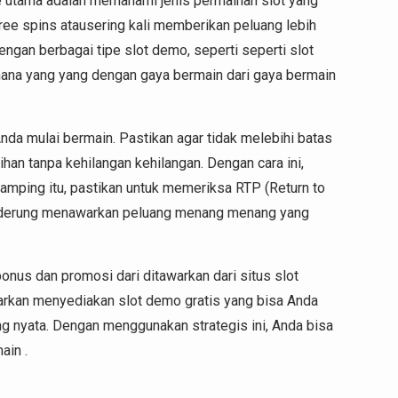
e utama adalah memahami jenis permainan slot yang
free spins atausering kali memberikan peluang lebih
an berbagai tipe slot demo, seperti seperti slot
na yang yang dengan gaya bermain dari gaya bermain
da mulai bermain. Pastikan agar tidak melebihi batas
han tanpa kehilangan kehilangan. Dengan cara ini,
mping itu, pastikan untuk memeriksa RTP (Return to
 cenderung menawarkan peluang menang menang yang
onus dan promosi dari ditawarkan dari situs slot
rkan menyediakan slot demo gratis yang bisa Anda
g nyata. Dengan menggunakan strategis ini, Anda bisa
ain .