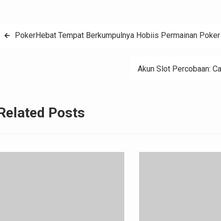
Post
PokerHebat Tempat Berkumpulnya Hobiis Permainan Poker 
navigation
Akun Slot Percobaan: Ca
Related Posts