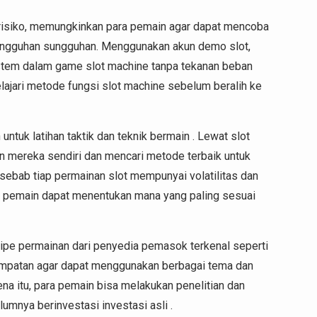
risiko, memungkinkan para pemain agar dapat mencoba
ungguhan sungguhan. Menggunakan akun demo slot,
stem dalam game slot machine tanpa tekanan beban
lajari metode fungsi slot machine sebelum beralih ke
tuk latihan taktik dan teknik bermain . Lewat slot
 mereka sendiri dan mencari metode terbaik untuk
 sebab tiap permainan slot mempunyai volatilitas dan
aka pemain dapat menentukan mana yang paling sesuai
ipe permainan dari penyedia pemasok terkenal seperti
empatan agar dapat menggunakan berbagai tema dan
arena itu, para pemain bisa melakukan penelitian dan
nya berinvestasi investasi asli .