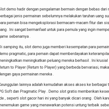
Slot demo hadir dengan pengalaman bermain dengan bebas dari 
berbagai jenis permainan sebelumnya melakukan taruhan uang s
para pemain bisa mengeksplorasi bermacam-macam fitur dan si
uang . Ini sangat bermanfaat untuk para pemula yang ingin mempe
game sebenarnya .
Di samping itu, slot demo juga memberi kesempatan para pemain un
demo pragmatic, para pemain dapat memberdayakan keterampilan
meningkatkan meningkatkan peluang mereka berhasil . Ini krusial
Return to Player (Return to Player) yang berbeda bervariasi, m
dengan gaya permainan mereka .
Keunggulan lainnya adalah kemudahan akses akses ke berbagai t
PG Soft dan Pragmatic Play . Demo slot gratis memberikan kes
ide , seperti slot gacor hari ini yang banyak dicari orang . Oleh k
menemukan game yang menawarkan potensi untung terbaik sebelum