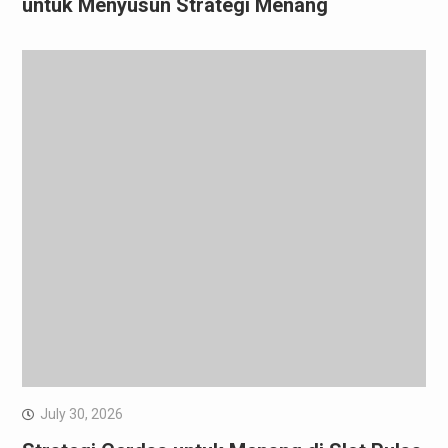
untuk Menyusun Strategi Menang
July 30, 2026