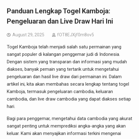
Panduan Lengkap Togel Kamboja:
Pengeluaran dan Live Draw Hari Ini
August 29, 2025
fOT8EJXjf0m8ov5
Togel Kamboja telah menjadi salah satu permainan yang
sangat populer di kalangan penggemar judi di Indonesia.
Dengan sistem yang transparan dan informasi yang mudah
diakses, banyak pemain yang tertarik untuk mengetahui
pengeluaran dan hasil live draw dari permainan ini. Dalam
artikel ini, kita akan membahas secara lengkap tentang togel
Kamboja, termasuk pengeluaran cambodia, keluaran
cambodia, dan live draw cambodia yang dapat diakses setiap
hari.
Bagi para penggemar, mengetahui data cambodia yang akurat
sangat penting untuk memprediksi angka-angka yang akan
keluar. Kami akan menyajikan informasi terkini mengenai