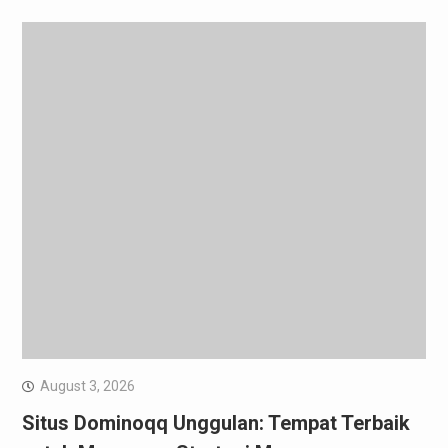
August 3, 2026
Situs Dominoqq Unggulan: Tempat Terbaik