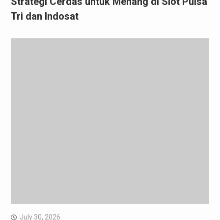
Strategi Cerdas untuk Menang di Slot Pulsa
Tri dan Indosat
July 30, 2026