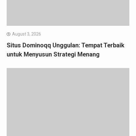
August 3, 2026
Situs Dominoqq Unggulan: Tempat Terbaik
untuk Menyusun Strategi Menang