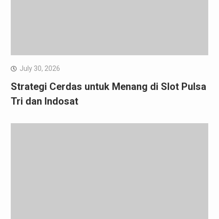
July 30, 2026
Strategi Cerdas untuk Menang di Slot Pulsa
Tri dan Indosat