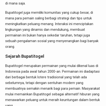
di mana saja.
Bupatitogel juga memiliki komunitas yang cukup besar, di
mana para pemain saling berbagi strategi dan tips untuk
meningkatkan peluang menang. Interaksi ini menciptakan
lingkungan yang dinamis dan mendukung, membuat
permainan ini bukan hanya sekedar taruhan, tetapi juga
sebuah pengalaman sosial yang menyenangkan bagi banyak
orang.
Sejarah Bupatitogel
Bupatitogel merupakan permainan yang mulai dikenal luas di
Indonesia pada awal tahun 2000-an. Permainan ini diadaptasi
dari berbagai bentuk lotere tradisional yang telah ada
sebelumnya, tetapi dengan sentuhan modern yang
membuatnya semakin menarik bagi para pemain. Masyarakat
mulai memainkan Bupatitogel sebagai alternatif hiburan yang
menawarkan peluang untuk meraih keuntungan dalam bentuk
uang.