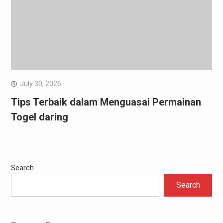
July 30, 2026
Tips Terbaik dalam Menguasai Permainan
Togel daring
Search
Search