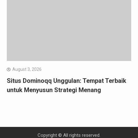
August 3, 2026
Situs Dominoqq Unggulan: Tempat Terbaik
untuk Menyusun Strategi Menang
Copyright © All rights reserved.