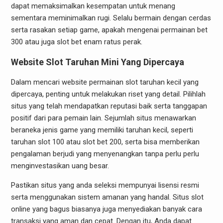
dapat memaksimalkan kesempatan untuk menang
sementara meminimalkan rugi. Selalu bermain dengan cerdas
serta rasakan setiap game, apakah mengenai permainan bet
300 atau juga slot bet enam ratus perak.
Website Slot Taruhan Mini Yang Dipercaya
Dalam mencari website permainan slot taruhan kecil yang
dipercaya, penting untuk melakukan riset yang detail. Pilihlah
situs yang telah mendapatkan reputasi baik serta tanggapan
positif dari para pemain lain. Sejumlah situs menawarkan
beraneka jenis game yang memiliki taruhan kecil, seperti
taruhan slot 100 atau slot bet 200, serta bisa memberikan
pengalaman berjudi yang menyenangkan tanpa perlu perlu
menginvestasikan uang besar.
Pastikan situs yang anda seleksi mempunyai lisensi resmi
serta menggunakan sistem amanan yang handal. Situs slot
online yang bagus biasanya juga menyediakan banyak cara
transaksi yang aman dan cepat. Dengan itu, Anda dapat