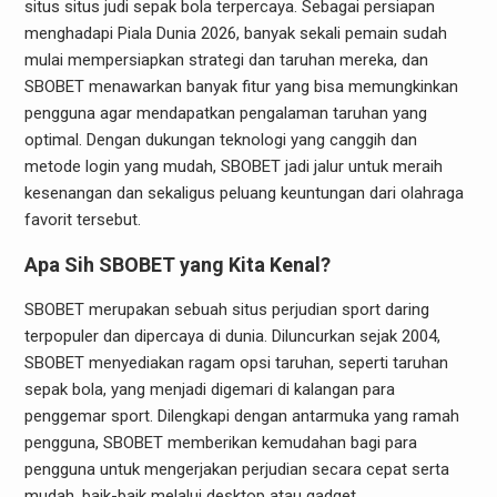
situs situs judi sepak bola terpercaya. Sebagai persiapan
menghadapi Piala Dunia 2026, banyak sekali pemain sudah
mulai mempersiapkan strategi dan taruhan mereka, dan
SBOBET menawarkan banyak fitur yang bisa memungkinkan
pengguna agar mendapatkan pengalaman taruhan yang
optimal. Dengan dukungan teknologi yang canggih dan
metode login yang mudah, SBOBET jadi jalur untuk meraih
kesenangan dan sekaligus peluang keuntungan dari olahraga
favorit tersebut.
Apa Sih SBOBET yang Kita Kenal?
SBOBET merupakan sebuah situs perjudian sport daring
terpopuler dan dipercaya di dunia. Diluncurkan sejak 2004,
SBOBET menyediakan ragam opsi taruhan, seperti taruhan
sepak bola, yang menjadi digemari di kalangan para
penggemar sport. Dilengkapi dengan antarmuka yang ramah
pengguna, SBOBET memberikan kemudahan bagi para
pengguna untuk mengerjakan perjudian secara cepat serta
mudah, baik-baik melalui desktop atau gadget.