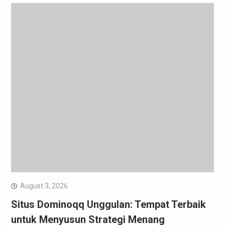
August 3, 2026
Situs Dominoqq Unggulan: Tempat Terbaik
untuk Menyusun Strategi Menang