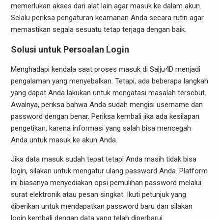
memerlukan akses dari alat lain agar masuk ke dalam akun.
Selalu periksa pengaturan keamanan Anda secara rutin agar
memastikan segala sesuatu tetap terjaga dengan baik.
Solusi untuk Persoalan Login
Menghadapi kendala saat proses masuk di Salju4D menjadi
pengalaman yang menyebalkan. Tetapi, ada beberapa langkah
yang dapat Anda lakukan untuk mengatasi masalah tersebut.
Awalnya, periksa bahwa Anda sudah mengisi username dan
password dengan benar. Periksa kembali jika ada kesilapan
pengetikan, karena informasi yang salah bisa mencegah
Anda untuk masuk ke akun Anda.
Jika data masuk sudah tepat tetapi Anda masih tidak bisa
login, silakan untuk mengatur ulang password Anda. Platform
ini biasanya menyediakan opsi pemulihan password melalui
surat elektronik atau pesan singkat. Ikuti petunjuk yang
diberikan untuk mendapatkan password baru dan silakan
login kembali dengan data yang telah diperbarui.