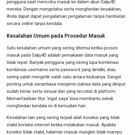
pengguna saat mencoba masuk ke dalam akun Salju4D
mereka. Dengan mengetahui serta menghindari kesalahan,
Anda dapat dapat pengalaman pengalaman tanpa hambatan
secara online tanpa kendala.
Kesalahan Umum pada Prosedur Masuk
Satu kesalahan umum yang sering ditemui ketika proses
masuk pada Salju4D adalah pemakaian data masuk yang
tidak tepat. Banyak pengguna yang sering lupa kombinasi
kombinasi username serta password yang dimiliki, atau
sering salah mengetik salah satu antara keduanya. Sangat
penting untuk senantiasa menjamin bahwa data yang diinput
sudah benar serta sesuai dari yang tercatat di platform.
Memanfaatkan fitur ‘ingat saya’ bisa membantu sekali
menghindari kendala ini di kemudian hari.
Kesalahan lain yang sering terjadi ialah koneksi yang tidak
stabil koneksi internet ketika melakukan masuk. Apabila
koneksi tidak stabil, halaman masuk mungkin tidak mampu