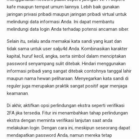
kafe maupun tempat umum lainnya. Lebih baik gunakan
jaringan privasi pribadi maupun jaringan pribadi virtual untuk
melindungi data informasi Anda. Ini dapat membantu
melindungi data login Anda terhadap potensi ancaman siber.
Selain itu, selalu anda memakai kata sandi yang kuat dan
tidak sama untuk user salju4d Anda. Kombinasikan karakter
kapital, huruf kecil, angka, serta simbol dalam menciptakan
password senyampang sulit ditebak. Hindari menggunakan
informasi pribadi yang sangat ditebak contohnya tanggal lahir
maupun nama hewan peliharaan. Menyegarkan kata sandi di
reguler juga merupakan praktik sangat positif agar menjaga
keamanan.
Di akhir, aktifkan opsi perlindungan ekstra seperti verifikasi
2FA jika tersedia. Fitur ini menambahkan tahap perlindungan
ekstra dengan meminta verifikasi lanjutan saat anda
melakukan login. Dengan cara ini, meskipun seseorang dapat
mendapatkan password Anda, namun mereka tetap