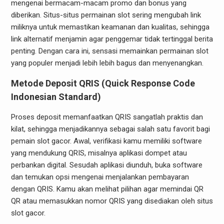
mengenai bermacam-macam promo dan bonus yang
diberikan. Situs-situs permainan slot sering mengubah link
miliknya untuk memastikan keamanan dan kualitas, sehingga
link alternatif menjamin agar penggemar tidak tertinggal berita
penting. Dengan cara ini, sensasi memainkan permainan slot
yang populer menjadi lebih lebih bagus dan menyenangkan.
Metode Deposit QRIS (Quick Response Code
Indonesian Standard)
Proses deposit memanfaatkan QRIS sangatlah praktis dan
kilat, sehingga menjadikannya sebagai salah satu favorit bagi
pemain slot gacor. Awal, verifikasi kamu memiliki software
yang mendukung QRIS, misalnya aplikasi dompet atau
perbankan digital. Sesudah aplikasi diunduh, buka software
dan temukan opsi mengenai menjalankan pembayaran
dengan QRIS. Kamu akan melihat pilihan agar memindai QR
QR atau memasukkan nomor QRIS yang disediakan oleh situs
slot gacor.