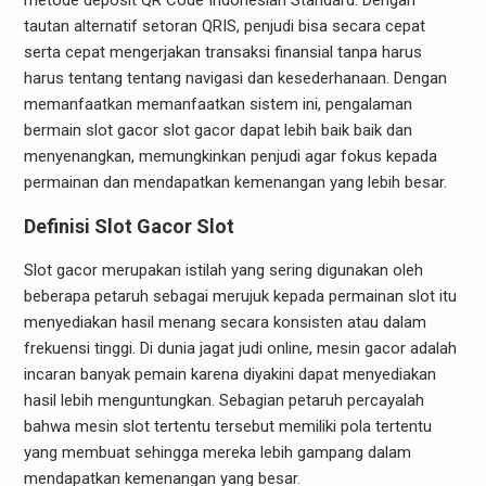
metode deposit QR Code Indonesian Standard. Dengan
tautan alternatif setoran QRIS, penjudi bisa secara cepat
serta cepat mengerjakan transaksi finansial tanpa harus
harus tentang tentang navigasi dan kesederhanaan. Dengan
memanfaatkan memanfaatkan sistem ini, pengalaman
bermain slot gacor slot gacor dapat lebih baik baik dan
menyenangkan, memungkinkan penjudi agar fokus kepada
permainan dan mendapatkan kemenangan yang lebih besar.
Definisi Slot Gacor Slot
Slot gacor merupakan istilah yang sering digunakan oleh
beberapa petaruh sebagai merujuk kepada permainan slot itu
menyediakan hasil menang secara konsisten atau dalam
frekuensi tinggi. Di dunia jagat judi online, mesin gacor adalah
incaran banyak pemain karena diyakini dapat menyediakan
hasil lebih menguntungkan. Sebagian petaruh percayalah
bahwa mesin slot tertentu tersebut memiliki pola tertentu
yang membuat sehingga mereka lebih gampang dalam
mendapatkan kemenangan yang besar.