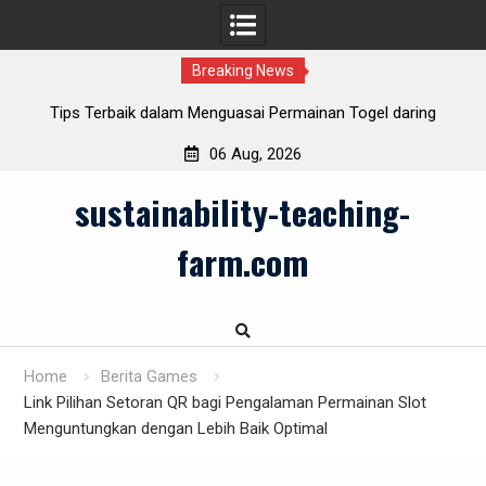
Breaking News
Tips Terbaik dalam Menguasai Permainan Togel daring
Me
06 Aug, 2026
Skip
sustainability-teaching-
to
content
farm.com
Home
Berita Games
Link Pilihan Setoran QR bagi Pengalaman Permainan Slot
Menguntungkan dengan Lebih Baik Optimal