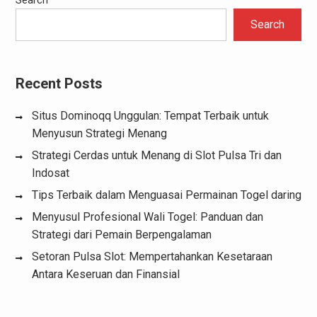
Search
Search
Recent Posts
Situs Dominoqq Unggulan: Tempat Terbaik untuk
Menyusun Strategi Menang
Strategi Cerdas untuk Menang di Slot Pulsa Tri dan
Indosat
Tips Terbaik dalam Menguasai Permainan Togel daring
Menyusul Profesional Wali Togel: Panduan dan
Strategi dari Pemain Berpengalaman
Setoran Pulsa Slot: Mempertahankan Kesetaraan
Antara Keseruan dan Finansial