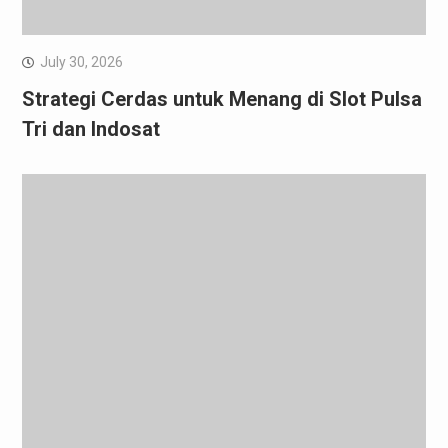
July 30, 2026
Strategi Cerdas untuk Menang di Slot Pulsa
Tri dan Indosat