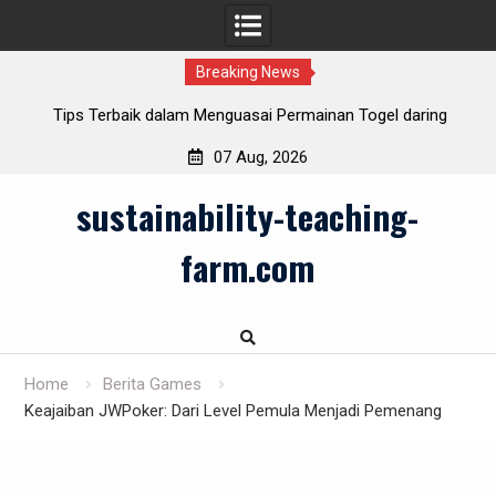
Breaking News
Tips Terbaik dalam Menguasai Permainan Togel daring
Me
07 Aug, 2026
Skip
sustainability-teaching-
to
content
farm.com
Home
Berita Games
Keajaiban JWPoker: Dari Level Pemula Menjadi Pemenang