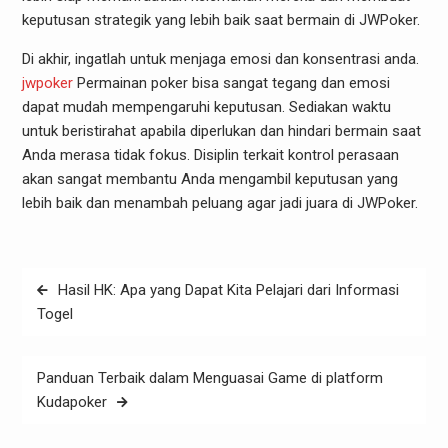
keputusan strategik yang lebih baik saat bermain di JWPoker.
Di akhir, ingatlah untuk menjaga emosi dan konsentrasi anda.
jwpoker
Permainan poker bisa sangat tegang dan emosi
dapat mudah mempengaruhi keputusan. Sediakan waktu
untuk beristirahat apabila diperlukan dan hindari bermain saat
Anda merasa tidak fokus. Disiplin terkait kontrol perasaan
akan sangat membantu Anda mengambil keputusan yang
lebih baik dan menambah peluang agar jadi juara di JWPoker.
Post
Hasil HK: Apa yang Dapat Kita Pelajari dari Informasi
navigation
Togel
Panduan Terbaik dalam Menguasai Game di platform
Kudapoker