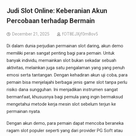
Judi Slot Online: Keberanian Akun
Percobaan terhadap Bermain
December 21, 2025
fOT8EJXjf0m8ov5
Di dalam dunia perjudian permainan slot daring, akun demo
memiliki peran sangat penting bagi para pemain. Untuk
banyak individu, memainkan slot bukan sekadar sebuah
aktivitas, melainkan juga satu pengalaman yang yang penuh
emosi serta tantangan. Dengan kehadiran akun uji coba, para
pemain bisa menjelajahi berbagai jenis game slot tanpa perlu
risiko dana sungguhan. Ini menjadikan instrumen sangat
bermanfaat, khususnya bagi pemula yang ingin bermaksud
mengetahui metode kerja mesin slot sebelum terjun ke
permainan nyata.
Dengan akun demo, para pemain dapat mencoba beraneka
ragam slot populer seperti yang dari provider PG Soft atau