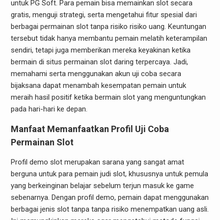
untuk PG Soft. Para pemain bisa memainkan slot secara
gratis, menguji strategi, serta mengetahui fitur spesial dari
berbagai permainan slot tanpa risiko risiko uang. Keuntungan
tersebut tidak hanya membantu pemain melatih keterampilan
sendiri, tetapi juga memberikan mereka keyakinan ketika
bermain di situs permainan slot daring terpercaya. Jadi,
memahami serta menggunakan akun uji coba secara
bijaksana dapat menambah kesempatan pemain untuk
meraih hasil positif ketika bermain slot yang menguntungkan
pada hari-hari ke depan.
Manfaat Memanfaatkan Profil Uji Coba
Permainan Slot
Profil demo slot merupakan sarana yang sangat amat
berguna untuk para pemain judi slot, khususnya untuk pemula
yang berkeinginan belajar sebelum terjun masuk ke game
sebenarnya. Dengan profil demo, pemain dapat menggunakan
berbagai jenis slot tanpa tanpa risiko menempatkan uang asli.