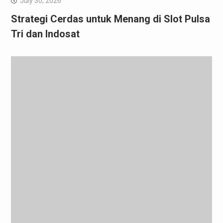
July 30, 2026
Strategi Cerdas untuk Menang di Slot Pulsa
Tri dan Indosat