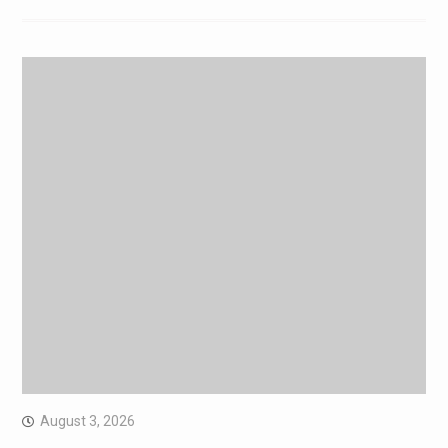
August 3, 2026