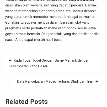
disediakan oleh website slot yang dapat dipercaya. Banyak
website memberikan slot demo gratis atau bonus deposit
yang dapat untuk mencoba mencoba berbagai permainan.
Gunakan itu supaya menguji dalam beragam slot yang
pragmatis serta perhatikan mana yang cocok sesuai gaya
gaya bermain bermain. Dengan taktik yang dan sedikit sedikit
nasib, Anda dapat meraih hasil besar.
Post
Kuda Togel Togel Sebuah Game Menarik dengan
navigation
Kesempatan Yang Besar!
Data Pengeluaran Macau Terbaru: Studi dan Tren
Related Posts