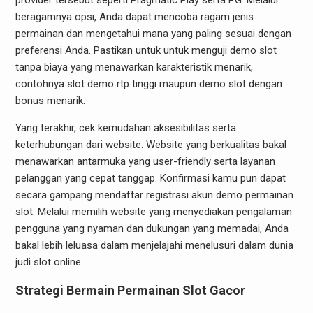
provider tersebut seperti Pragmatic Play serta PG. Melalui
beragamnya opsi, Anda dapat mencoba ragam jenis
permainan dan mengetahui mana yang paling sesuai dengan
preferensi Anda. Pastikan untuk untuk menguji demo slot
tanpa biaya yang menawarkan karakteristik menarik,
contohnya slot demo rtp tinggi maupun demo slot dengan
bonus menarik.
Yang terakhir, cek kemudahan aksesibilitas serta
keterhubungan dari website. Website yang berkualitas bakal
menawarkan antarmuka yang user-friendly serta layanan
pelanggan yang cepat tanggap. Konfirmasi kamu pun dapat
secara gampang mendaftar registrasi akun demo permainan
slot. Melalui memilih website yang menyediakan pengalaman
pengguna yang nyaman dan dukungan yang memadai, Anda
bakal lebih leluasa dalam menjelajahi menelusuri dalam dunia
judi slot online.
Strategi Bermain Permainan Slot Gacor