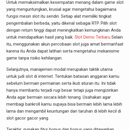
Untuk memaksimalkan kesempatan menang dalam game slot
yang menguntungkan, krusial agar mengetahui bagaimana
fungsi mesin slot itu sendiri. Setiap alat memiliki tingkat
pengembalian berbeda, yaitu dikenal sebagai RTP. Pilih slot
dengan return tinggi dapat meningkatkan kemungkinan Anda
untuk mendapatkan hasil yang baik.
Slot Demo Terbaru
Selain
itu, menggunakan akun percobaan slot juga amat bermanfaat
karena itu Anda dapat latihan serta mengetahui mekanisme
game tanpa risiko kehilangan.
Selanjutnya, manajemen modal merupakan taktik utama
untuk judi slot di internet. Tentukan batasan anggaran kamu
sebelum bermain permainan serta ikuti aturan itu. Ini tidak
hanya membantu terjadi rugi besar tetapi juga mengizinkan
Anda agar bermain secara lebih tenang. Usahakan agar
membagi bankroll kamu supaya bisa bermain lebih lama lebih
lama dan mengambil keuntungan dari taruhan di lebih kecil di
slot gacor gacor yang.
Terakhir, gunakan fitur bonus dan bonus yang ditawarkan