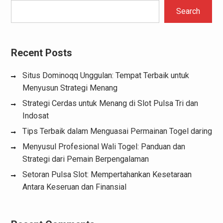
Search
Recent Posts
Situs Dominoqq Unggulan: Tempat Terbaik untuk
Menyusun Strategi Menang
Strategi Cerdas untuk Menang di Slot Pulsa Tri dan
Indosat
Tips Terbaik dalam Menguasai Permainan Togel daring
Menyusul Profesional Wali Togel: Panduan dan
Strategi dari Pemain Berpengalaman
Setoran Pulsa Slot: Mempertahankan Kesetaraan
Antara Keseruan dan Finansial