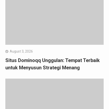
August 3, 2026
Situs Dominoqq Unggulan: Tempat Terbaik
untuk Menyusun Strategi Menang