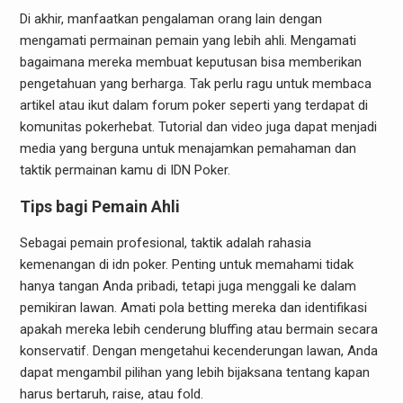
Di akhir, manfaatkan pengalaman orang lain dengan
mengamati permainan pemain yang lebih ahli. Mengamati
bagaimana mereka membuat keputusan bisa memberikan
pengetahuan yang berharga. Tak perlu ragu untuk membaca
artikel atau ikut dalam forum poker seperti yang terdapat di
komunitas pokerhebat. Tutorial dan video juga dapat menjadi
media yang berguna untuk menajamkan pemahaman dan
taktik permainan kamu di IDN Poker.
Tips bagi Pemain Ahli
Sebagai pemain profesional, taktik adalah rahasia
kemenangan di idn poker. Penting untuk memahami tidak
hanya tangan Anda pribadi, tetapi juga menggali ke dalam
pemikiran lawan. Amati pola betting mereka dan identifikasi
apakah mereka lebih cenderung bluffing atau bermain secara
konservatif. Dengan mengetahui kecenderungan lawan, Anda
dapat mengambil pilihan yang lebih bijaksana tentang kapan
harus bertaruh, raise, atau fold.