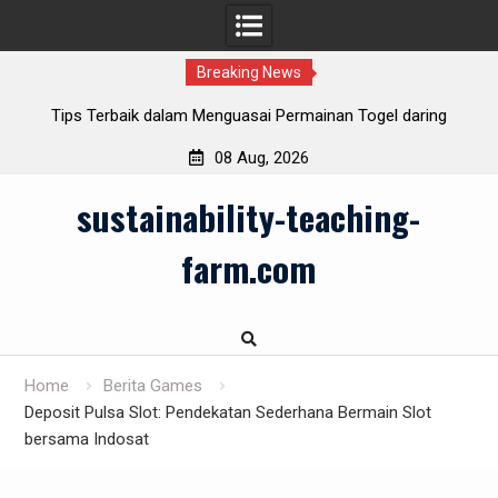
Breaking News
Tips Terbaik dalam Menguasai Permainan Togel daring
Me
08 Aug, 2026
Skip
sustainability-teaching-
to
content
farm.com
Home
Berita Games
Deposit Pulsa Slot: Pendekatan Sederhana Bermain Slot
bersama Indosat