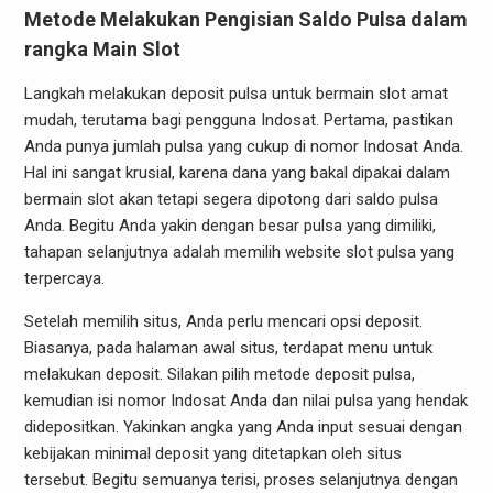
Metode Melakukan Pengisian Saldo Pulsa dalam
rangka Main Slot
Langkah melakukan deposit pulsa untuk bermain slot amat
mudah, terutama bagi pengguna Indosat. Pertama, pastikan
Anda punya jumlah pulsa yang cukup di nomor Indosat Anda.
Hal ini sangat krusial, karena dana yang bakal dipakai dalam
bermain slot akan tetapi segera dipotong dari saldo pulsa
Anda. Begitu Anda yakin dengan besar pulsa yang dimiliki,
tahapan selanjutnya adalah memilih website slot pulsa yang
terpercaya.
Setelah memilih situs, Anda perlu mencari opsi deposit.
Biasanya, pada halaman awal situs, terdapat menu untuk
melakukan deposit. Silakan pilih metode deposit pulsa,
kemudian isi nomor Indosat Anda dan nilai pulsa yang hendak
didepositkan. Yakinkan angka yang Anda input sesuai dengan
kebijakan minimal deposit yang ditetapkan oleh situs
tersebut. Begitu semuanya terisi, proses selanjutnya dengan