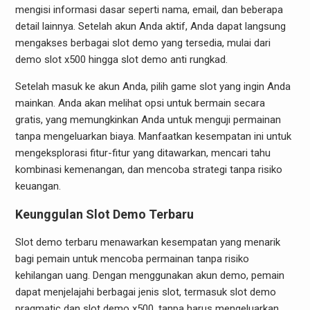
mengisi informasi dasar seperti nama, email, dan beberapa
detail lainnya. Setelah akun Anda aktif, Anda dapat langsung
mengakses berbagai slot demo yang tersedia, mulai dari
demo slot x500 hingga slot demo anti rungkad.
Setelah masuk ke akun Anda, pilih game slot yang ingin Anda
mainkan. Anda akan melihat opsi untuk bermain secara
gratis, yang memungkinkan Anda untuk menguji permainan
tanpa mengeluarkan biaya. Manfaatkan kesempatan ini untuk
mengeksplorasi fitur-fitur yang ditawarkan, mencari tahu
kombinasi kemenangan, dan mencoba strategi tanpa risiko
keuangan.
Keunggulan Slot Demo Terbaru
Slot demo terbaru menawarkan kesempatan yang menarik
bagi pemain untuk mencoba permainan tanpa risiko
kehilangan uang. Dengan menggunakan akun demo, pemain
dapat menjelajahi berbagai jenis slot, termasuk slot demo
pragmatic dan slot demo x500, tanpa harus mengeluarkan