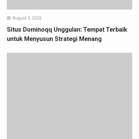
August 3, 2026
Situs Dominoqq Unggulan: Tempat Terbaik
untuk Menyusun Strategi Menang