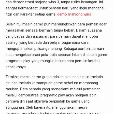
dan demonstrasi majong wins 3, tanpa risiko keuangan. Ini
sangat bermanfaat untuk pemain baru yang ingin mengenal
fitur dan karakter setiap game.
demo mahjong wins
Selain itu, mesin demo pun memungkinkan para pemain agar
merasakan sensasi bermain tanpa beban. Dalam suasana
yang bebas dari ancaman, para pemain dapat mencoba
strategi yang berbeda dan belajar bagaimana cara
mengoptimalkan peluang menang. Sebagai contoh, pemain
bisa mengeksplorasi pola-pola sebaran hitam di dalam game
pragmatic play, yang mungkin belum para pemain ketahui
sebelumnya.
Terakhir, mesin demo gratis adalah alat ideal untuk melatih
diri dan melatih kemampuan game sebelum memasang
taruhan. Para pemain yang mengalami melalui permainan
melalui demonstrasi pragmatic play akan menjadi lebih
percaya diri saat akhirnya berpindah ke game uang
sungguhan. Oleh karena itu, menggunakan mesin
demonstrasi adalah tindakan cerdas untuk meningkatkan