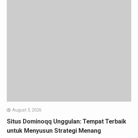
August 3, 2026
Situs Dominoqq Unggulan: Tempat Terbaik
untuk Menyusun Strategi Menang