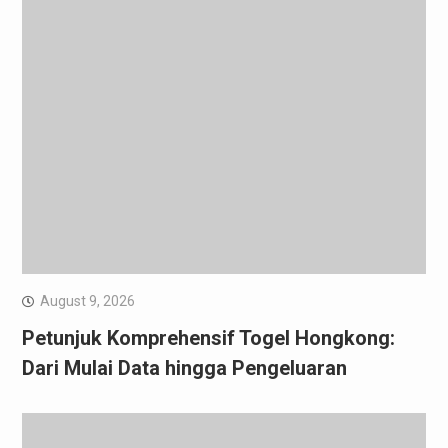
August 9, 2026
Petunjuk Komprehensif Togel Hongkong:
Dari Mulai Data hingga Pengeluaran