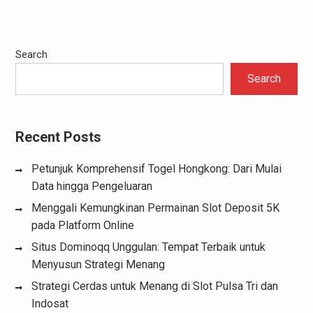
Search
Search
Recent Posts
Petunjuk Komprehensif Togel Hongkong: Dari Mulai
Data hingga Pengeluaran
Menggali Kemungkinan Permainan Slot Deposit 5K
pada Platform Online
Situs Dominoqq Unggulan: Tempat Terbaik untuk
Menyusun Strategi Menang
Strategi Cerdas untuk Menang di Slot Pulsa Tri dan
Indosat