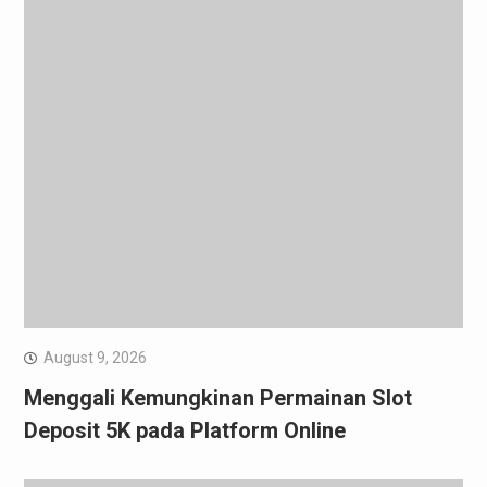
August 9, 2026
Menggali Kemungkinan Permainan Slot
Deposit 5K pada Platform Online