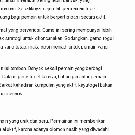
, unsur interaktif sering lebih banyak, yang
rmainan. Sebaliknya, sejumlah permainan togel
ang bagi pemain untuk berpartisipasi secara aktif.
at yang bervariasi. Game ini sering mempunyai lebih
ak strategi untuk direncanakan. Sedangkan, game togel
ng yang tetap, maka opsi menjadi untuk pemain yang
 nilai tambah. Banyak sekali pemain yang berbagi
. Dalam game togel lainnya, hubungan antar pemain
Berkat kehadiran kumpulan yang aktif, kayutogel bukan
ng menarik.
ain yang unik dan seru. Permainan ini memberikan
a afektif, karena adanya elemen nasib yang diwadahi