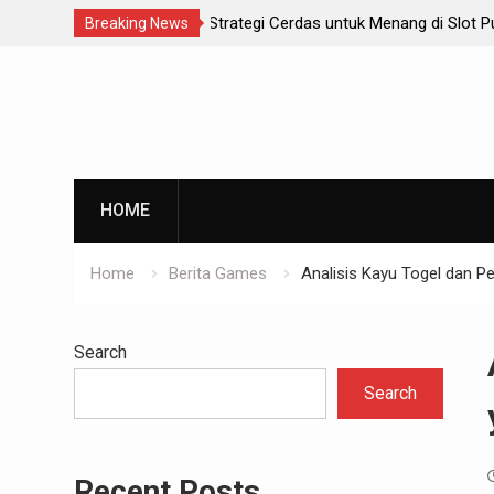
g di Slot Pulsa Tri dan
Tips Terbaik dalam Menguasai Permai
Breaking News
Skip
to
content
HOME
Home
Berita Games
Analisis Kayu Togel dan Pe
Search
Search
Recent Posts