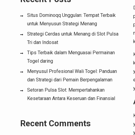
Situs Dominoqq Unggulan: Tempat Terbaik
untuk Menyusun Strategi Menang
Strategi Cerdas untuk Menang di Slot Pulsa
Tri dan Indosat
Tips Terbaik dalam Menguasai Permainan
Togel daring
Menyusul Profesional Wali Togel: Panduan
dan Strategi dari Pemain Berpengalaman
Setoran Pulsa Slot: Mempertahankan
Kesetaraan Antara Keseruan dan Finansial
Recent Comments