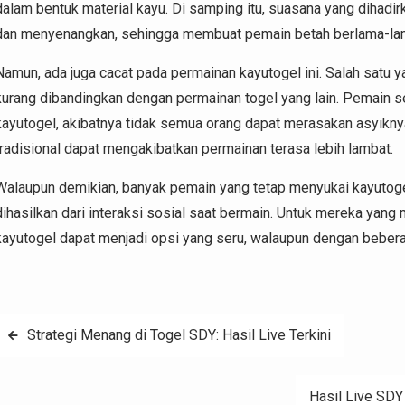
dalam bentuk material kayu. Di samping itu, suasana yang dihadi
dan menyenangkan, sehingga membuat pemain betah berlama-la
Namun, ada juga cacat pada permainan kayutogel ini. Salah satu
kurang dibandingkan dengan permainan togel yang lain. Pemain s
kayutogel, akibatnya tidak semua orang dapat merasakan asyiknya
tradisional dapat mengakibatkan permainan terasa lebih lambat.
Walaupun demikian, banyak pemain yang tetap menyukai kayutogel
dihasilkan dari interaksi sosial saat bermain. Untuk mereka yang
kayutogel dapat menjadi opsi yang seru, walaupun dengan beber
Post
Strategi Menang di Togel SDY: Hasil Live Terkini
navigation
Hasil Live SDY 