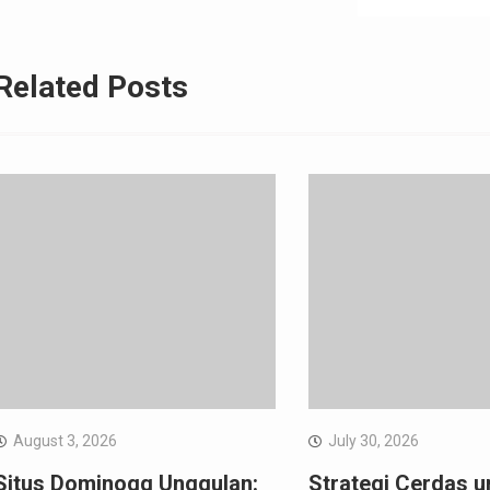
Related Posts
August 3, 2026
July 30, 2026
Situs Dominoqq Unggulan:
Strategi Cerdas u